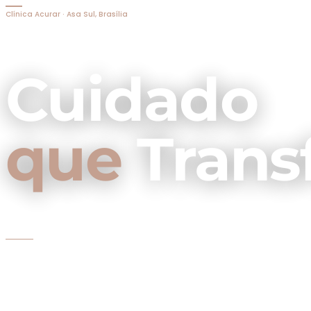
Clínica Acurar · Asa Sul, Brasília
Cuidado
que
Trans
Nutrição clínica e Psicologia com atendimento
humanizado e personalizado para você.